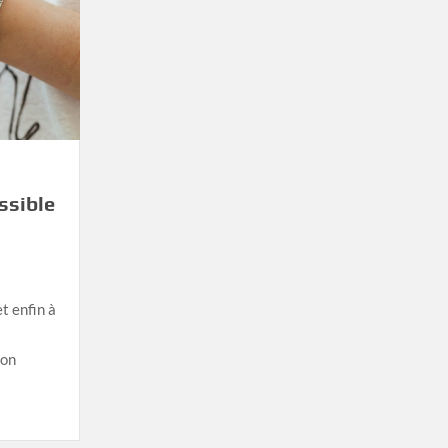
ssible
5
t enfin à
son