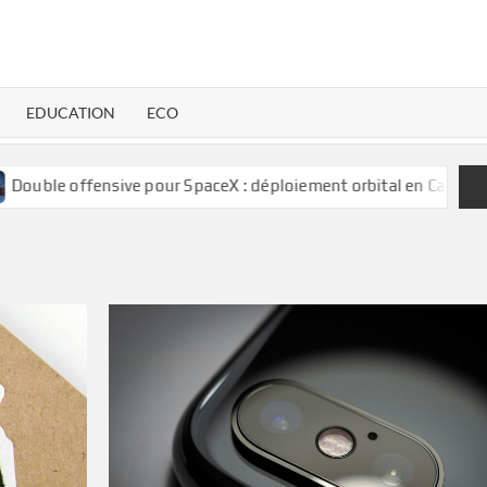
EDUCATION
ECO
sive pour SpaceX : déploiement orbital en Californie et expansio