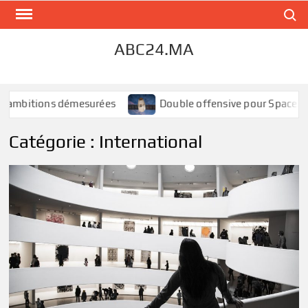
Skip
Search
to
content
ABC24.MA
 démesurées
Double offensive pour SpaceX : déploiement o
Catégorie :
International