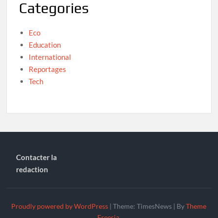
Categories
Eco
Education
International
Reportages
Tech
Contacter la
redaction
Proudly powered by WordPress
|
Theme: TimesNews
|
By
Theme
Freesia
.