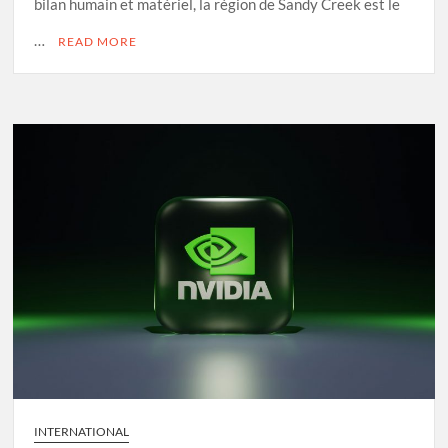
bilan humain et matériel, la région de Sandy Creek est le
…
READ MORE
INTERNATIONAL