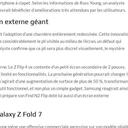
tphone à clapet. Selon les informations de Ross Young, un analyste
devrait bénéficier d’améliorations très attendues par les utilisateurs.
an externe géant
 l’adoption d’une charnière entièrement redessinée. Cette innovati
considérablement le pli visible au milieu de l’écran, un défaut qui
nalyste confirme que ce pli sera plus discret visuellement, le mystère
erne. Le Z Flip 4 se contente d’un petit écran secondaire de 2 pouces,
 limité en fonctionnalités. La prochaine génération pourrait changer 
 s’agirait d’une augmentation de surface de plus de 50 %, transforman
til fonctionnel, et non plus un simple gadget. Samsung réagirait ainsi
 prépare son Find N2 Flip doté lui aussi d’un écran externe
Galaxy Z Fold 7
sung mène une offensive commerciale agressive sur son modèle pliab