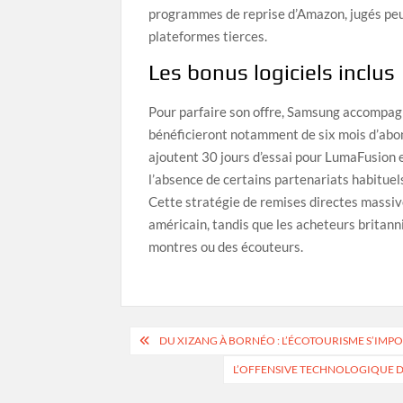
programmes de reprise d’Amazon, jugés peu c
plateformes tierces.
Les bonus logiciels inclus
Pour parfaire son offre, Samsung accompagne
bénéficieront notamment de six mois d’abo
ajoutent 30 jours d’essai pour LumaFusion 
l’absence de certains partenariats habitue
Cette stratégie de remises directes massiv
américain, tandis que les acheteurs britanni
montres ou des écouteurs.
Navigation
DU XIZANG À BORNÉO : L’ÉCOTOURISME S’IM
de
L’OFFENSIVE TECHNOLOGIQUE DE
l’article