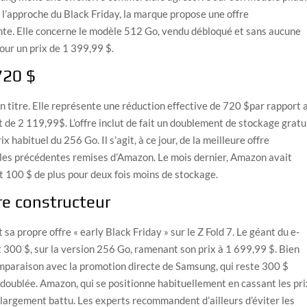
À l’approche du Black Friday, la marque propose une offre
nte. Elle concerne le modèle 512 Go, vendu débloqué et sans aucune
pour un prix de 1 399,99 $.
720 $
n titre. Elle représente une réduction effective de 720
$par rapport 
it de 2 119,99$
. L’offre inclut de fait un doublement de stockage gratu
habituel du 256 Go. Il s’agit, à ce jour, de la meilleure offre
 les précédentes remises d’Amazon. Le mois dernier, Amazon avait
t 100 $ de plus pour deux fois moins de stockage.
re constructeur
sa propre offre « early Black Friday » sur le Z Fold 7. Le géant du e-
300 $, sur la version 256 Go, ramenant son prix à 1 699,99 $. Bien
comparaison avec la promotion directe de Samsung, qui reste 300 $
doublée. Amazon, qui se positionne habituellement en cassant les pri
is largement battu. Les experts recommandent d’ailleurs d’éviter les