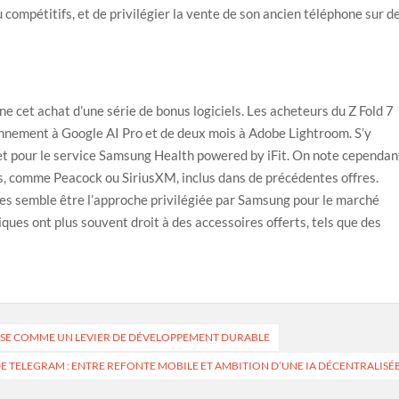
ompétitifs, et de privilégier la vente de son ancien téléphone sur d
 cet achat d’une série de bonus logiciels. Les acheteurs du Z Fold 7
nnement à Google AI Pro et de deux mois à Adobe Lightroom. S’y
et pour le service Samsung Health powered by iFit. On note cependan
ls, comme Peacock ou SiriusXM, inclus dans de précédentes offres.
es semble être l’approche privilégiée par Samsung pour le marché
ques ont plus souvent droit à des accessoires offerts, tels que des
POSE COMME UN LEVIER DE DÉVELOPPEMENT DURABLE
 TELEGRAM : ENTRE REFONTE MOBILE ET AMBITION D’UNE IA DÉCENTRALISÉ