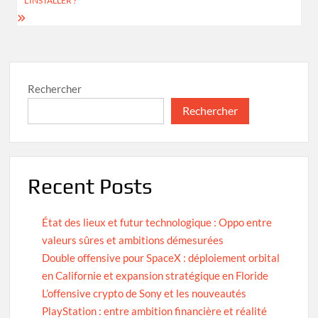
L’INSTALLER ?
l’article
Rechercher
Rechercher
Recent Posts
État des lieux et futur technologique : Oppo entre
valeurs sûres et ambitions démesurées
Double offensive pour SpaceX : déploiement orbital
en Californie et expansion stratégique en Floride
L’offensive crypto de Sony et les nouveautés
PlayStation : entre ambition financière et réalité