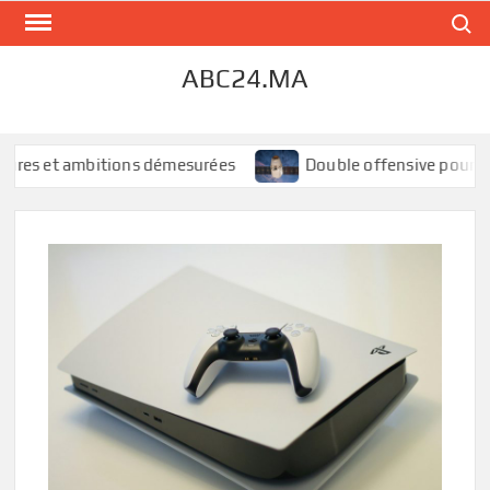
Skip
Search
to
content
ABC24.MA
es et ambitions démesurées
Double offensive pour SpaceX 