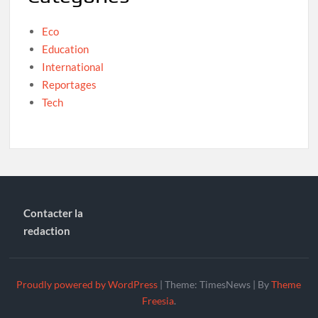
Eco
Education
International
Reportages
Tech
Contacter la
redaction
Proudly powered by WordPress
|
Theme: TimesNews
|
By
Theme
Freesia
.