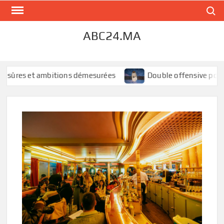
Skip
Search
to
content
ABC24.MA
sûres et ambitions démesurées
Double offensive pour Spac